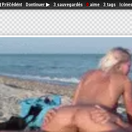
-c1c5735978e9
 Précédent
Dontinuer ▶
3 sauvegardés
aime
3 tags
Icône
0