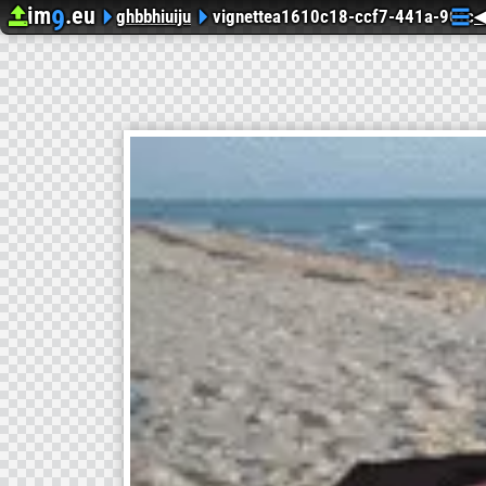
im
.eu
9
Upload image
Hosting Des Photos
ghbbhiuiju
vignettea1610c18-ccf7-441a-90fc
◀