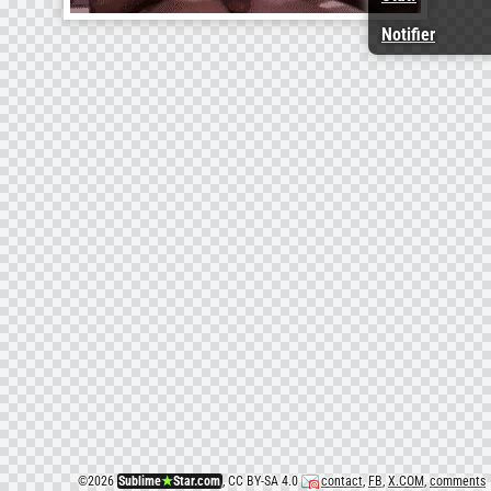
Notifier
©
2026
Sublime
★
Star.com
, CC BY-SA 4.0
contact
,
FB
,
X.COM
,
comments