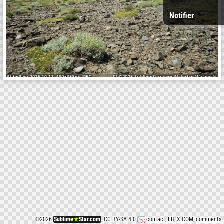
Notifier
©
2026
Sublime
★
Star.com
, CC BY-SA 4.0
contact
,
FB
,
X.COM
,
comments